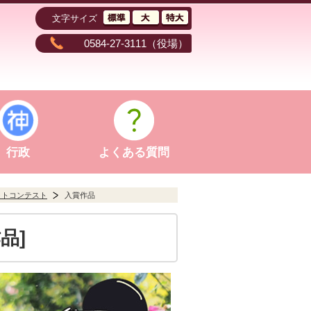
文字サイズ
0584-27-3111
（役場）
行政
よくある質問
ォトコンテスト
入賞作品
品]