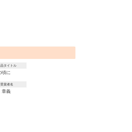
作品タイトル
の頃に
受賞者名
 章義