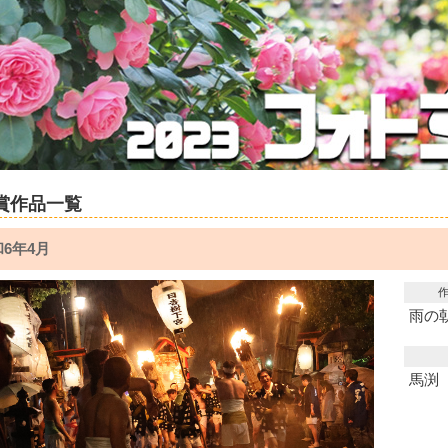
賞作品一覧
6年4月
雨の
馬渕