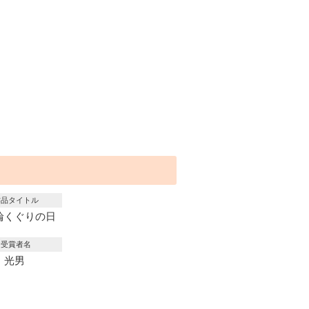
作品タイトル
輪くぐりの日
受賞者名
 光男