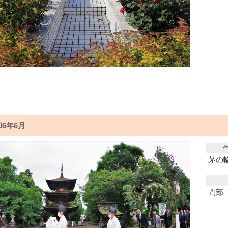
6年6月
茅の
間部