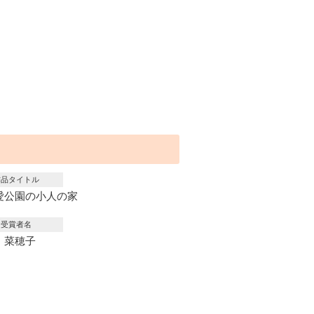
作品タイトル
愛公園の小人の家
受賞者名
 菜穂子