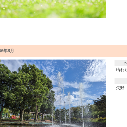
6年8月
晴れ
矢野