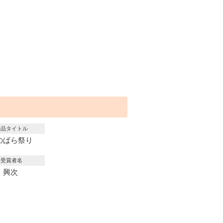
作品タイトル
のばら祭り
受賞者名
 興次