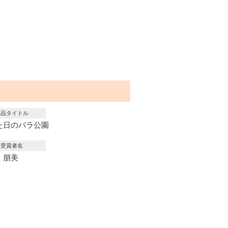
作品タイトル
た日のバラ公園
受賞者名
 朋美