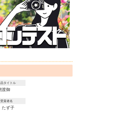
作品タイトル
朝渡御
受賞者名
 たず子