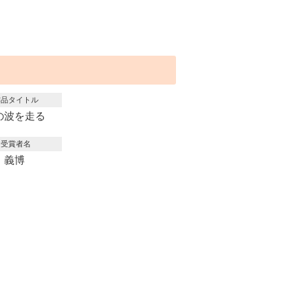
作品タイトル
の波を走る
受賞者名
 義博