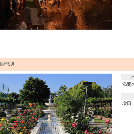
6年5月
満開
増田