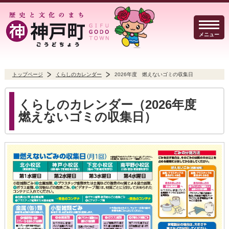
メニュー
トップページ
くらしのカレンダー
2026年度 燃えないゴミの収集日
暮らしのガイド
イベント・観光
防犯・防災
くらしのカレンダー（2026年度
燃えないゴミの収集日）
事業者の方へ
行政
よくある質問
Select Language
▼
文字サイズ