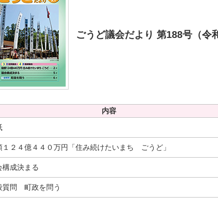
ごうど議会だより 第188号（令
内容
紙
額１２４億４４０万円「住み続けたいまち ごうど」
会構成決まる
般質問 町政を問う