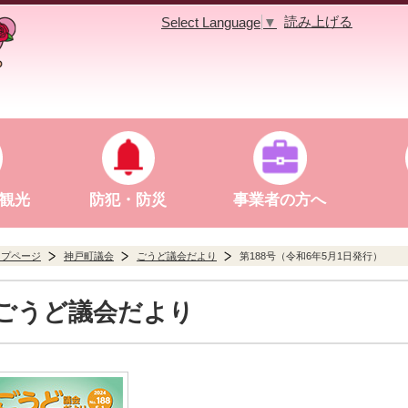
読み上げる
Select Language
▼
観光
防犯・防災
事業者の方へ
ップページ
神戸町議会
ごうど議会だより
第188号（令和6年5月1日発行）
ごうど議会だより