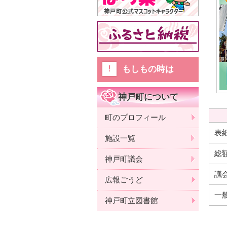
もしもの時は
神戸町について
町のプロフィール
表
施設一覧
総
神戸町議会
議
広報ごうど
一
神戸町立図書館