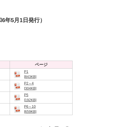
和6年5月1日発行）
ページ
P1
[843KB]
P2～4
[304KB]
P5
[192KB]
P6～10
[659KB]