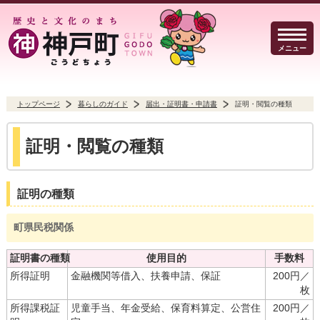
メニュー
トップページ
暮らしのガイド
届出・証明書・申請書
証明・閲覧の種類
暮らしのガイド
イベント・観光
防犯・防災
証明・閲覧の種類
証明の種類
事業者の方へ
行政
よくある質問
町県民税関係
証明書の種類
使用目的
手数料
所得証明
金融機関等借入、扶養申請、保証
200円／
枚
Select Language
▼
文字サイズ
所得課税証
児童手当、年金受給、保育料算定、公営住
200円／