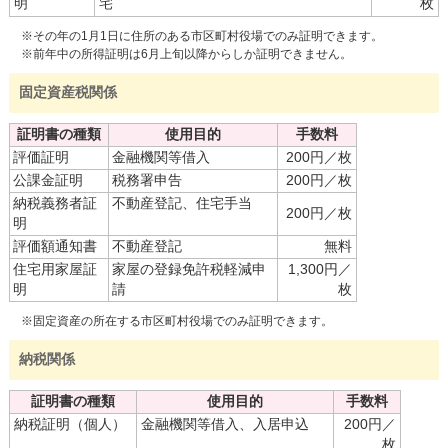
読み上げる
明
宅
枚
※その年の1月1日に住所のある市区町村役場でのみ証明できます。
0584-27-3111
※前年中の所得証明は6月上旬以降からしか証明できません。
固定資産税関係
トップページへ戻る
証明書の種類
使用目的
手数料
評価証明
金融機関等借入
200円／枚
公課金証明
税務署申告
200円／枚
納税義務者証
不動産登記、住宅手当
200円／枚
明
評価額通知書
不動産登記
無料
住宅用家屋証
家屋の登録免許税軽減申
1,300円／
明
請
枚
※固定資産の所在する市区町村役場でのみ証明できます。
納税関係
証明書の種類
使用目的
手数料
納税証明（個人）
金融機関等借入、入居申込
200円／
枚