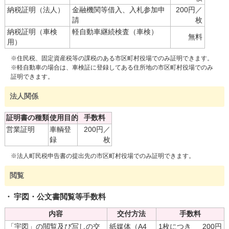
納税証明（法人）
金融機関等借入、入札参加申
200円／
請
枚
納税証明（車検
軽自動車継続検査（車検）
無料
用）
※住民税、固定資産税等の課税のある市区町村役場でのみ証明できます。
※軽自動車の場合は、車検証に登録してある住所地の市区町村役場でのみ
証明できます。
法人関係
証明書の種類
使用目的
手数料
営業証明
車輌登
200円／
録
枚
※法人町民税申告書の提出先の市区町村役場でのみ証明できます。
閲覧
宇図・公文書閲覧等手数料
内容
交付方法
手数料
「宇図」の閲覧及び写しの交
紙媒体（A4
1枚につき
200円