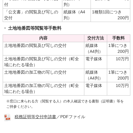
付
判）
「公文書」の閲覧及び写しの
紙媒体（A4
1種類1回につき
交付
判）
200円
土地地番図等閲覧等手数料
内容
交付方法
手数料
土地地番図の閲覧及び写しの交付
紙媒体
1筆につき
（A4判）
200円
土地地番図の閲覧及び写しの交付（町全
電子媒体
10万円
域にわたる場合）
土地地番図の加工物の写しの交付
紙媒体
1筆につき
（A4判）
200円
土地地番図の加工物の写しの交付（町全
電子媒体
10万円
域にわたる場合）
※窓口に来られる方（閲覧する人）の本人確認できる書類（証明書）等を
ご持参ください。
税務証明等交付申請書
／PDFファイル