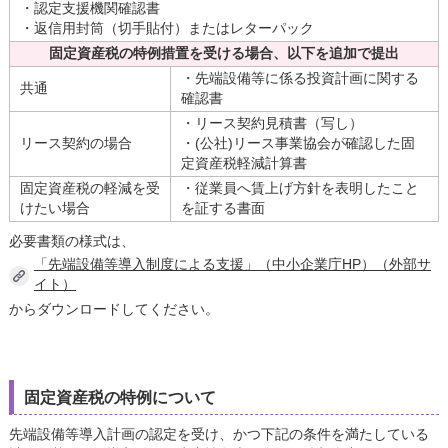
・認定支援機関確認書
・返信用封筒（切手貼付）またはレターパック
固定資産税の特例措置を受ける場合、以下を追加で提出
・先端設備等に係る投資計画に関する
共通
確認書
・リース契約見積書（写し）
リース契約の場合
・(公社)リース事業協会が確認した固
定資産税軽減計算書
固定資産税の軽減を受
・従業員へ賃上げ方針を表明したこと
けたい場合
を証する書面
必要書類の様式は、
「先端設備等導入制度による支援」（中小企業庁HP）（外部サ
イト）
からダウンロードしてください。
固定資産税の特例について
先端設備等導入計画の認定を受け、かつ下記の条件を満たしている