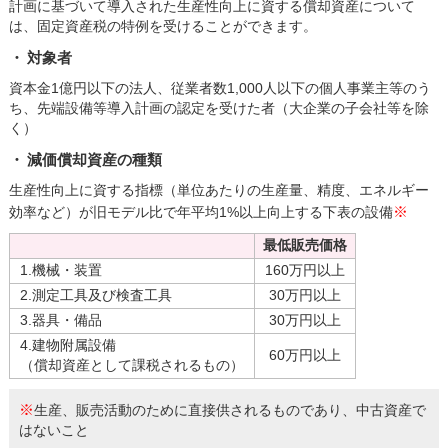
計画に基づいて導入された生産性向上に資する償却資産について
は、固定資産税の特例を受けることができます。
対象者
資本金1億円以下の法人、従業者数1,000人以下の個人事業主等のう
ち、先端設備等導入計画の認定を受けた者（大企業の子会社等を除
く）
減価償却資産の種類
生産性向上に資する指標（単位あたりの生産量、精度、エネルギー
※
効率など）が旧モデル比で年平均1%以上向上する下表の設備
最低販売価格
1.機械・装置
160万円以上
2.測定工具及び検査工具
30万円以上
3.器具・備品
30万円以上
4.建物附属設備
60万円以上
（償却資産として課税されるもの）
※
生産、販売活動のために直接供されるものであり、中古資産で
はないこと