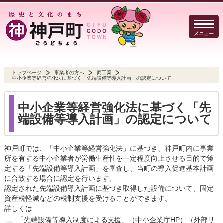
メニュー
トップページ
事業者の方へ
商工業
中小企業等経営強化法に基づく「先端設備等導入計画」の認定について
暮らしのガイド
イベント・観光
防犯・防災
中小企業等経営強化法に基づく「先
端設備等導入計画」の認定について
神戸町では、「中小企業等経営強化法」に基づき、神戸町内に事業
事業者の方へ
行政
よくある質問
所を有する中小企業者が労働生産性を一定程度向上させる目的で策
定する「先端設備等導入計画」を審査し、当町の導入促進基本計画
に合致する場合に認定を行います。
認定された先端設備導入計画に基づき取得した設備について、固定
資産税軽減などの税制支援を受けることができます。
詳しくは
Select Language
▼
文字サイズ
「先端設備等導入制度による支援」（中小企業庁HP）（外部サ