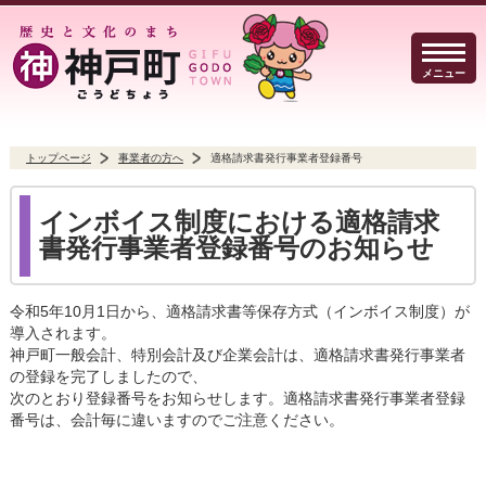
メニュー
トップページ
事業者の方へ
適格請求書発行事業者登録番号
暮らしのガイド
イベント・観光
防犯・防災
インボイス制度における適格請求
書発行事業者登録番号のお知らせ
令和5年10月1日から、適格請求書等保存方式（インボイス制度）が
導入されます。
事業者の方へ
行政
よくある質問
神戸町一般会計、特別会計及び企業会計は、適格請求書発行事業者
の登録を完了しましたので、
次のとおり登録番号をお知らせします。適格請求書発行事業者登録
番号は、会計毎に違いますのでご注意ください。
Select Language
▼
文字サイズ