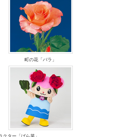
町の花「バラ」
ラクター「ばら菜」