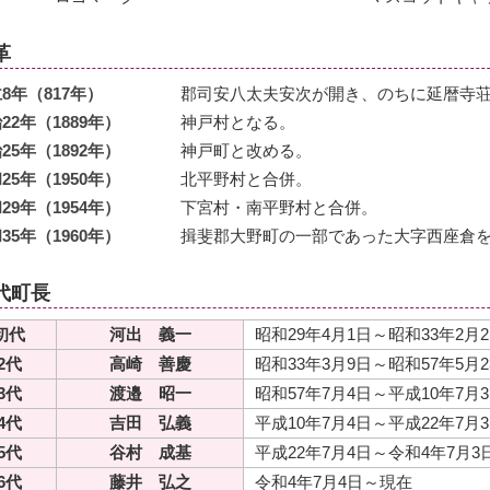
革
8年（817年）
郡司安八太夫安次が開き、のちに延暦寺
22年（1889年）
神戸村となる。
25年（1892年）
神戸町と改める。
25年（1950年）
北平野村と合併。
29年（1954年）
下宮村・南平野村と合併。
35年（1960年）
揖斐郡大野町の一部であった大字西座倉
代町長
初代
河出 義一
昭和29年4月1日～昭和33年2月2
2代
高崎 善慶
昭和33年3月9日～昭和57年5月2
3代
渡邉 昭一
昭和57年7月4日～平成10年7月
4代
吉田 弘義
平成10年7月4日～平成22年7月
5代
谷村 成基
平成22年7月4日～令和4年7月3
6代
藤井 弘之
令和4年7月4日～現在