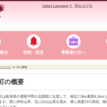
読み上げる
Select Language
▼
観光
防犯・防災
事業者の方へ
ップページ
町の概要
町の概要
町は岐阜県の濃尾平野の北西部に位置して、南北7.2km東西4.1k
ます。西に伊吹山系、北に白山山系を望み、東に揖斐川の清流、南
れています。