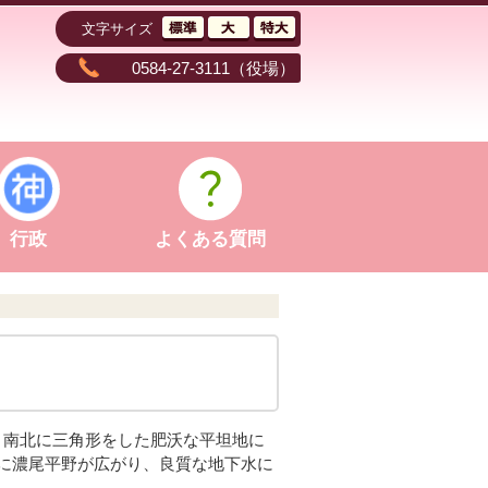
文字サイズ
0584-27-3111
（役場）
行政
よくある質問
mと南北に三角形をした肥沃な平坦地に
に濃尾平野が広がり、良質な地下水に