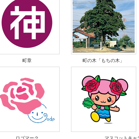
町章
町の木「もちの木」
ロゴマーク
マスコットキャ