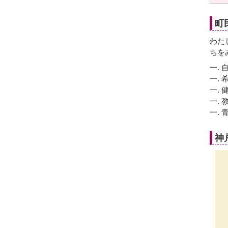
町
わた
ちを
一.
一.
一.
一.
一.
神