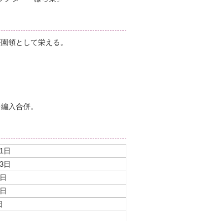
荘園領として栄える。
を編入合併。
1日
3日
3日
3日
日