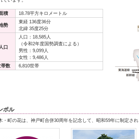
面積
18.78平方キロメートル
東経 136度36分
地勢
北緯 35度25分
人口：18,585人
（令和2年度国勢調査による）
人口
男性：9,099人
女性：9,486人
世帯数
6,810世帯
ンボル
木・町の花は、神戸町合併30周年を記念して、昭和59年に制定さ