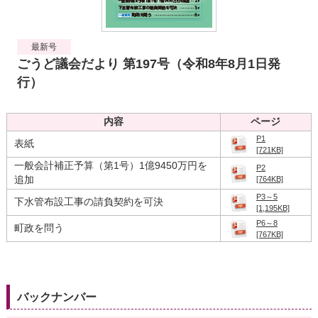
読み上げる
0584-27-3111
最新号
ごうど議会だより 第197号（令和8年8月1日発
トップページへ戻る
行）
内容
ページ
P1
表紙
[721KB]
一般会計補正予算（第1号）1億9450万円を
P2
追加
[764KB]
P3～5
下水管布設工事の請負契約を可決
[1,195KB]
P6～8
町政を問う
[767KB]
バックナンバー