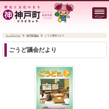
メニュー
トップページ
神戸町議会
ごうど議会だより
暮らしのガイド
イベント・観光
防犯・防災
ごうど議会だより
事業者の方へ
行政
よくある質問
Select Language
▼
文字サイズ