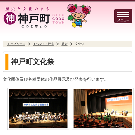
メニュー
トップページ
イベント・観光
芸術
文化祭
暮らしのガイド
イベント・観光
防犯・防災
神戸町文化祭
文化団体及び各種団体の作品展示及び発表を行います。
事業者の方へ
行政
よくある質問
読み上げる
文字サイズ