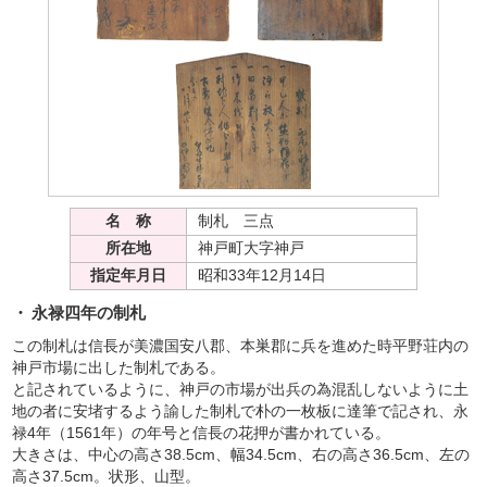
読み上げる
0584-27-3111
トップページへ戻る
名 称
制札 三点
所在地
神戸町大字神戸
指定年月日
昭和33年12月14日
永禄四年の制札
この制札は信長が美濃国安八郡、本巣郡に兵を進めた時平野荘内の
神戸市場に出した制札である。
と記されているように、神戸の市場が出兵の為混乱しないように土
地の者に安堵するよう諭した制札で朴の一枚板に達筆で記され、永
禄4年（1561年）の年号と信長の花押が書かれている。
大きさは、中心の高さ38.5cm、幅34.5cm、右の高さ36.5cm、左の
高さ37.5cm。状形、山型。