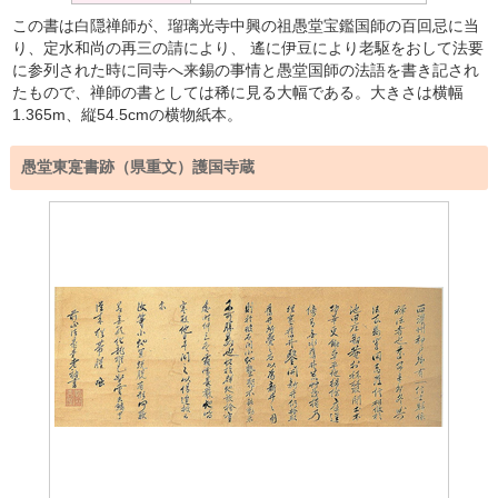
この書は白隠禅師が、瑠璃光寺中興の祖愚堂宝鑑国師の百回忌に当
り、定水和尚の再三の請により、 遙に伊豆により老駆をおして法要
に参列された時に同寺へ来錫の事情と愚堂国師の法語を書き記され
たもので、禅師の書としては稀に見る大幅である。大きさは横幅
1.365m、縦54.5cmの横物紙本。
愚堂東寔書跡（県重文）護国寺蔵