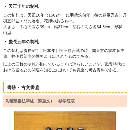
天正十年の制札
この制札は、天正10年（1582年）に羽柴筑前守（後の豊臣秀吉）丹
羽五郎左エ門の署名、花押のあるもの。
大きさ 中心の高さ39cm、幅37cm、左右の高さ各34.5cm。形状
山型。
慶長五年の制札
この禁札は慶長5年（1600年）関ヶ原合戦の時、関東方の将本多中
務、井伊兵部少の両将より出されたものである。
以上の三枚の制札が揃っていることは珍らしいことで、織豊時代に
おける当地との関連を知る上においても貴重な考古資料である。
書跡・古文書扁
彩箋墨書法華経（県重文） 勧学院蔵