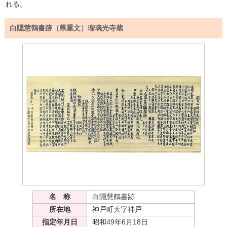
れる。
白隠慧鶴書跡（県重文）瑠璃光寺蔵
名 称
白隠慧鶴書跡
所在地
神戸町大字神戸
指定年月日
昭和49年6月18日