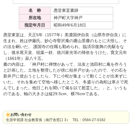
名 称
愚堂東寔書跡
所在地
神戸町大字神戸
指定年月日
昭和49年6月18日
愚堂東寔は、天正5年（1577年）美濃国伊自良（山県市伊自良）に
生まれ、姓は伊藤氏。妙心寺聖沢庵の庸山景庸のもとに大悟し、そ
の法を嗣いだ。 護国寺の住職も勤められ、臨済宗復興の先駆をな
し、後水尾天皇、稲葉一鉄、徳川家光等の帰依をうけた。寛文元年
（1661年）寂八十五。
書の内容は、「神戸村に禅憎があって、法友と池田村に庵を作ろう
と計画した。土地を整理したが傍に枯井戸があったので、その石を
新井戸に使おうとしたら、下に小蛇が集まって動くことが出来ずに
いた。 それを集めて空地へ移したところ、冬盛りの為蛇は寒さで死
んでしまった。他日これを聞いて偈を以て慰霊した。」と、いうも
のである。軸の大きさは縦29.5cm、横76cmである。
お問い合わせ
生涯学習課 社会教育係（南庁舎窓口 3） TEL：0584-27-0182