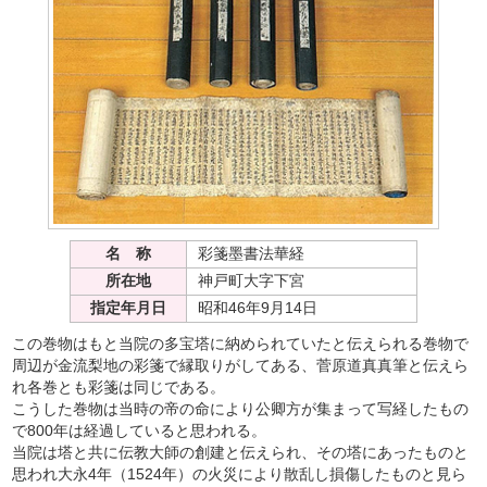
名 称
彩箋墨書法華経
所在地
神戸町大字下宮
指定年月日
昭和46年9月14日
この巻物はもと当院の多宝塔に納められていたと伝えられる巻物で
周辺が金流梨地の彩箋で縁取りがしてある、菅原道真真筆と伝えら
れ各巻とも彩箋は同じである。
こうした巻物は当時の帝の命により公卿方が集まって写経したもの
で800年は経過していると思われる。
当院は塔と共に伝教大師の創建と伝えられ、その塔にあったものと
思われ大永4年（1524年）の火災により散乱し損傷したものと見ら