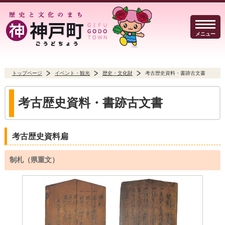
メニュー
トップページ
イベント・観光
歴史・文化財
考古歴史資料・書跡古文書
暮らしのガイド
イベント・観光
防犯・防災
考古歴史資料・書跡古文書
考古歴史資料扁
事業者の方へ
行政
よくある質問
制札（県重文）
Select Language
▼
文字サイズ