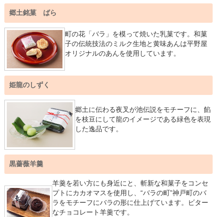
郷土銘菓 ばら
町の花「バラ」を模って焼いた乳菓です。和菓
子の伝統技法のミルク生地と黄味あんは平野屋
オリジナルのあんを使用しています。
姫龍のしずく
郷土に伝わる夜叉が池伝説をモチーフに、餡
を枝豆にして龍のイメージである緑色を表現
した逸品です。
黒薔薇羊羹
羊羹を若い方にも身近にと、斬新な和菓子をコンセ
プトにカカオマスを使用し、“バラの町”神戸町のバ
ラをモチーフにバラの形に仕上げています。ビター
なチョコレート羊羹です。