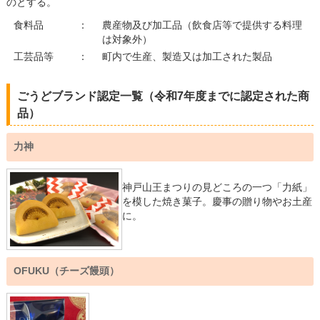
のとする。
食料品
：
農産物及び加工品（飲食店等で提供する料理
は対象外）
工芸品等
：
町内で生産、製造又は加工された製品
ごうどブランド認定一覧（令和7年度までに認定された商
品）
力神
神戸山王まつりの見どころの一つ「力紙」
を模した焼き菓子。慶事の贈り物やお土産
に。
OFUKU（チーズ饅頭）