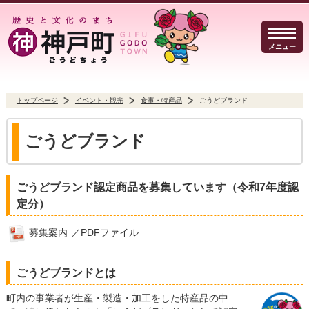
メニュー
トップページ
イベント・観光
食事・特産品
ごうどブランド
暮らしのガイド
イベント・観光
防犯・防災
ごうどブランド
ごうどブランド認定商品を募集しています（令和7年度認
定分）
事業者の方へ
行政
よくある質問
募集案内
／PDFファイル
ごうどブランドとは
Select Language
▼
文字サイズ
町内の事業者が生産・製造・加工をした特産品の中