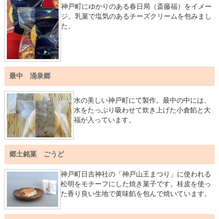
神戸町にゆかりのある春日局（斎藤福）をイメー
ジ。乳菓で塩気のあるチーズクリームを包みまし
た。
最中 涌泉郷
水の美しい神戸町にて製作。最中の中には、
水をたっぷり吸わせて炊き上げた小倉餡と大
福が入っています。
郷土銘菓 ごうど
神戸町日吉神社の「神戸山王まつり」に使われる
松明をモチーフにした焼き菓子です。桂皮を使っ
た香り良い生地で黄味餡を包んで焼いています。