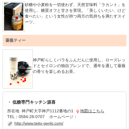
砂糖や小麦粉を一切使わず、天然甘味料「ラカント」を
使用し、糖質オフと甘さを実現。「美しくいたい、けど
食べたい」という女性が持つ両方の気持ちを満たすスイ
ーツ。
薔薇ティー
神戸町らしくバラをふんだんに使用し、ローズレッ
ドとセイロンの独自ブレンドで、通年を通して薔薇
の香りを楽しめるお茶。
低糖専門キッチン源喜
所在地 神戸町大字神戸1112番地の1
地図はこちら
TEL：0584-28-0707 ホームページ：
http://www.teito-genki.com/