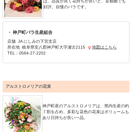
は、品質が良く花持ちが良いと、首都圏でも
好評。自慢のバラです。
神戸町バラ生産組合
店舗 JA にしみの下宮支店
所在地 岐阜県安八郡神戸町大字瀬古2115
地図はこちら
TEL：0584-27-2202
アルストロメリアの花束
神戸町産のアルストロメリアは、県内生産の約
７割を占め、多彩な花色の花束はボリュームも
あり日持ちが良い一品。