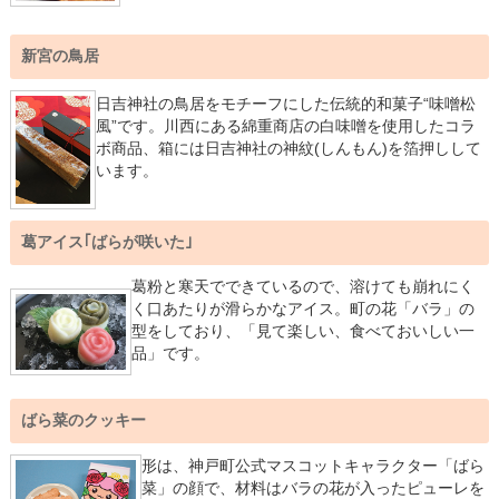
新宮の鳥居
日吉神社の鳥居をモチーフにした伝統的和菓子“味噌松
風”です。川西にある綿重商店の白味噌を使用したコラ
ボ商品、箱には日吉神社の神紋(しんもん)を箔押しして
います。
葛アイス｢ばらが咲いた｣
葛粉と寒天でできているので、溶けても崩れにく
く口あたりが滑らかなアイス。町の花「バラ」の
型をしており、「見て楽しい、食べておいしい一
品」です。
ばら菜のクッキー
形は、神戸町公式マスコットキャラクター「ばら
菜」の顔で、材料はバラの花が入ったピューレを