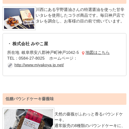
川西にある宇野醤油さんの特選醤油を使った甘辛
いタレを使用したコラボ商品です。毎日神戸店で
タレを調合し、お客様の目の前で焼いています。
株式会社 みやこ屋
所在地 岐阜県安八郡神戸町神戸1042-5
地図はこちら
TEL：0584-27-8025 ホームページ：
http://www.miyakoya.jp.net/
低糖パウンドケーキ薔薇味
天然の薔薇がふわっと香るパウンドケ
ーキ。
通常販売の8種類のパウンドケーキに、