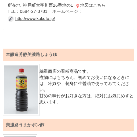
所在地 神戸町大字川西26番地の1
地図はこちら
TEL：0584-27-3781 ホームページ：
http://www.kakufu.jp/
本醸造芳醇美濃路しょうゆ
綿重商店の看板商品です。
煮物にはもちろん、初めてお使いになるときに
は、冷奴や、刺身に生醤油で使ってみてくださ
い。
甘めの味付がお好きな方は、絶対にお気にめすと
思います。
美濃路うまかボン酢