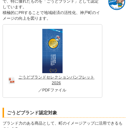
読み上げる
で、特に優れたものを「ごうどブランド」として認定
しています。
積極的にPRすることで地域経済の活性化、神戸町のイ
0584-27-3111
メージの向上を図ります。
トップページへ戻る
ごうどブランドセレクションパンフレット
2026
／PDFファイル
ごうどブランド認定対象
ブランド力のある商品として、町のイメージアップに活用できるも