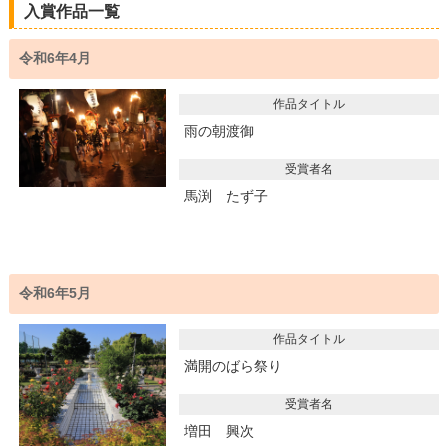
読み上げる
入賞作品一覧
0584-27-3111
令和6年4月
作品タイトル
トップページへ戻る
雨の朝渡御
受賞者名
馬渕 たず子
令和6年5月
作品タイトル
満開のばら祭り
受賞者名
増田 興次