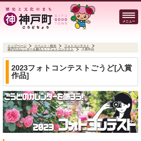
メニュー
トップページ
イベント・観光
フォトコンテスト
神戸のカレンダーを飾ろう！フォトコンテスト
入賞作品
暮らしのガイド
イベント・観光
防犯・防災
2023フォトコンテストごうど[入賞
作品]
事業者の方へ
行政
よくある質問
Select Language
▼
文字サイズ