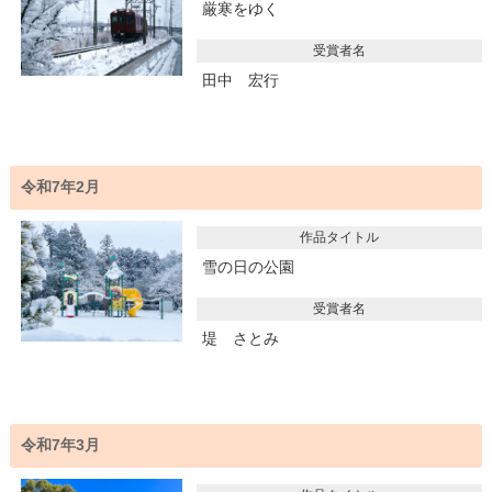
厳寒をゆく
受賞者名
田中 宏行
令和7年2月
作品タイトル
雪の日の公園
受賞者名
堤 さとみ
令和7年3月