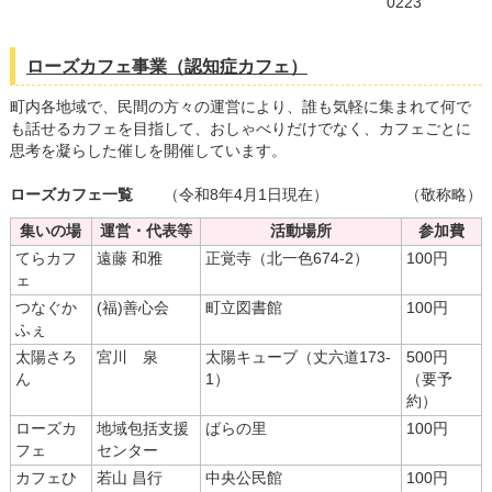
読み上げる
0223
0584-27-3111
ローズカフェ事業（認知症カフェ）
町内各地域で、民間の方々の運営により、誰も気軽に集まれて何で
トップページへ戻る
も話せるカフェを目指して、おしゃべりだけでなく、カフェごとに
思考を凝らした催しを開催しています。
ローズカフェ一覧
（令和8年4月1日現在）
（敬称略）
集いの場
運営・代表等
活動場所
参加費
てらカフ
遠藤 和雅
正覚寺（北一色674-2）
100円
ェ
つなぐか
(福)善心会
町立図書館
100円
ふぇ
太陽さろ
宮川 泉
太陽キューブ（丈六道173-
500円
ん
1）
（要予
約）
ローズカ
地域包括支援
ばらの里
100円
フェ
センター
カフェひ
若山 昌行
中央公民館
100円