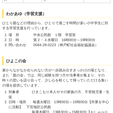
わかあゆ（学習支援）
ひとり親などの理由から、ひとりで過ごす時間が多い小中学生に対
する学習支援を行っています。
場 所 中央公民館 １階 学習室
日 時 第２・４水曜日 16時00分～19時00分
問い合わせ 0584-28-0223（神戸町社会福祉協議会）
ひよこの会
家からなかなか出られない方が一歩踏み出すきっかけの場となり、
また「親の会」では、同じ経験を持つ方や当事者が集まり、その
時々の思いを語り合って、少し心を軽くして帰っていただける集い
の場を提供しています。
対象者 ひきこもり本人やその家族の方、不登校児童・生
徒
日時・場所 毎週火曜日 13時00分～15時00分【作業を中心
に活動】 下宮地区公民館
毎週木曜日 13時30分～15時30分【おしゃべり