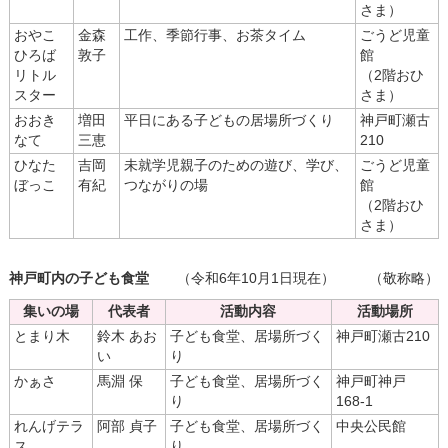
さま）
おやこ
金森
工作、季節行事、お茶タイム
ごうど児童
ひろば
敦子
館
リトル
（2階おひ
スター
さま）
おおき
増田
平日にある子どもの居場所づくり
神戸町瀬古
なて
三恵
210
ひなた
吉岡
未就学児親子のための遊び、学び、
ごうど児童
ぼっこ
有紀
つながりの場
館
（2階おひ
さま）
神戸町内の子ども食堂
（令和6年10月1日現在）
（敬称略）
集いの場
代表者
活動内容
活動場所
とまり木
鈴木 あお
子ども食堂、居場所づく
神戸町瀬古210
い
り
かぁさ
馬淵 保
子ども食堂、居場所づく
神戸町神戸
り
168-1
れんげテラ
阿部 貞子
子ども食堂、居場所づく
中央公民館
ス
り