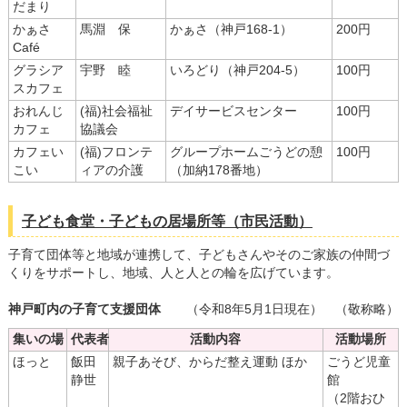
だまり
かぁさ
馬淵 保
かぁさ（神戸168-1）
200円
Café
グラシア
宇野 睦
いろどり（神戸204-5）
100円
スカフェ
おれんじ
(福)社会福祉
デイサービスセンター
100円
カフェ
協議会
カフェい
(福)フロンテ
グループホームごうどの憩
100円
こい
ィアの介護
（加納178番地）
子ども食堂・子どもの居場所等（市民活動）
子育て団体等と地域が連携して、子どもさんやそのご家族の仲間づ
くりをサポートし、地域、人と人との輪を広げています。
神戸町内の子育て支援団体
（令和8年5月1日現在）
（敬称略）
集いの場
代表者
活動内容
活動場所
ほっと
飯田
親子あそび、からだ整え運動 ほか
ごうど児童
静世
館
（2階おひ