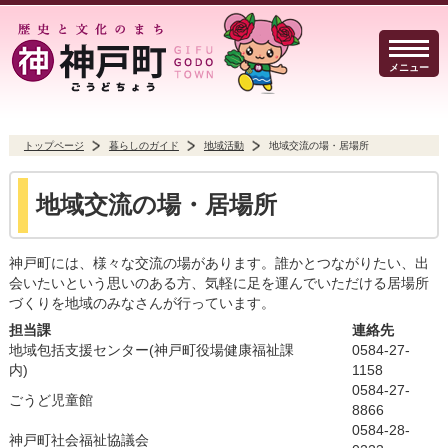
メニュー
トップページ
暮らしのガイド
地域活動
地域交流の場・居場所
暮らしのガイド
イベント・観光
防犯・防災
地域交流の場・居場所
神戸町には、様々な交流の場があります。誰かとつながりたい、出
会いたいという思いのある方、気軽に足を運んでいただける居場所
づくりを地域のみなさんが行っています。
事業者の方へ
行政
よくある質問
担当課
連絡先
地域包括支援センター(神戸町役場健康福祉課
0584-27-
内)
1158
0584-27-
ごうど児童館
8866
Select Language
▼
文字サイズ
0584-28-
神戸町社会福祉協議会