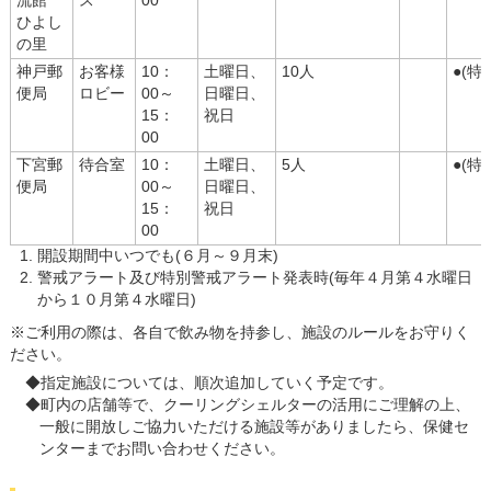
流館
ス
00
ひよし
の里
神戸郵
お客様
10：
土曜日、
10人
●(特
便局
ロビー
00～
日曜日、
15：
祝日
00
下宮郵
待合室
10：
土曜日、
5人
●(特
便局
00～
日曜日、
15：
祝日
00
開設期間中いつでも(６月～９月末)
警戒アラート及び特別警戒アラート発表時(毎年４月第４水曜日
から１０月第４水曜日)
※ご利用の際は、各自で飲み物を持参し、施設のルールをお守りく
ださい。
◆指定施設については、順次追加していく予定です。
◆町内の店舗等で、クーリングシェルターの活用にご理解の上、
一般に開放しご協力いただける施設等がありましたら、保健セ
ンターまでお問い合わせください。