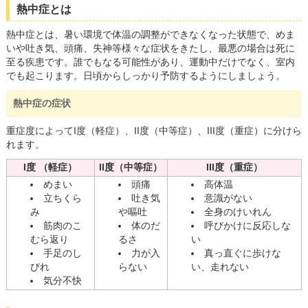
読み上げる
熱中症とは
熱中症とは、暑い環境で体温の調整ができなくなった状態で、めま
0584-27-3111
いや吐き気、頭痛、失神等様々な症状をきたし、最悪の場合は死に
至る疾患です。誰でもなる可能性があり、運動中だけでなく、室内
トップページへ戻る
でも起こります。日頃からしっかり予防するようにしましょう。
熱中症の症状
重症度によってI度（軽症）、II度（中等症）、III度（重症）に分けら
れます。
I度 （軽症）
II度（中等症）
III度（重症）
めまい
頭痛
高体温
立ちくら
吐き気
意識がない
み
や嘔吐
全身のけいれん
筋肉のこ
体のだ
呼びかけに反応しな
むら返り
るさ
い
手足のし
力が入
真っ直ぐに歩けな
びれ
らない
い、走れない
気分不快