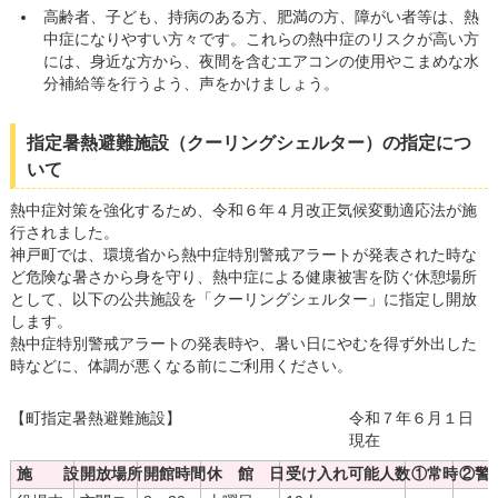
高齢者、子ども、持病のある方、肥満の方、障がい者等は、熱
中症になりやすい方々です。これらの熱中症のリスクが高い方
には、身近な方から、夜間を含むエアコンの使用やこまめな水
分補給等を行うよう、声をかけましょう。
指定暑熱避難施設（クーリングシェルター）の指定につ
いて
熱中症対策を強化するため、令和６年４月改正気候変動適応法が施
行されました。
神戸町では、環境省から熱中症特別警戒アラートが発表された時な
ど危険な暑さから身を守り、熱中症による健康被害を防ぐ休憩場所
として、以下の公共施設を「クーリングシェルター」に指定し開放
します。
熱中症特別警戒アラートの発表時や、暑い日にやむを得ず外出した
時などに、体調が悪くなる前にご利用ください。
【町指定暑熱避難施設】
令和７年６月１日
現在
施 設
開放場所
開館時間
休 館 日
受け入れ可能人数
①常時
②警