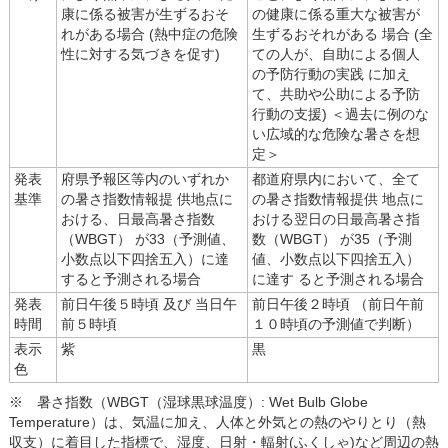
康に係る被害が生ずるおそ
の健康に係る重大な被害が
れがある場合 (熱中症の危険
生ずるおそれがある 場合 (全
性に対する気づきを促す)
ての人が、自助による個人
の予防行動の実践 に加え
て、共助や公助による予防
行動の支援) ＜過去に例のな
い広域的な危険な暑さを想
定＞
発表
府県予報区等内のいずれか
都道府県内において、全て
基準
の暑さ指数情報提 供地点に
の暑さ指数情報提供 地点に
おける、日最高暑さ指数
おける翌日の日最高暑さ指
（WBGT） が33（予測値、
数（WBGT） が35（予測
小数点以下四捨五入）に達
値、小数点以下四捨五入）
すると予測される場合
に達す ると予測される場合
発表
前日午後５時頃 及び 当日午
前日午後２時頃 （前日午前
時間
前５時頃
１０時頃の予測値で判断）
表示
紫
黒
色
※ 暑さ指数（WBGT（湿球黒球温度）: Wet Bulb Globe
Temperature）は、気温に加え、人体と外気との熱のやりとり（熱
収支）に着目した指標で、湿度、日射・輻射(ふくしゃ)など周辺の熱