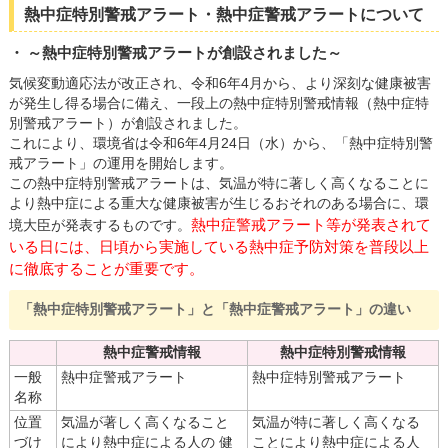
熱中症特別警戒アラート・熱中症警戒アラートについて
～熱中症特別警戒アラートが創設されました～
気候変動適応法が改正され、令和6年4月から、より深刻な健康被害
が発生し得る場合に備え、一段上の熱中症特別警戒情報（熱中症特
別警戒アラート）が創設されました。
これにより、環境省は令和6年4月24日（水）から、「熱中症特別警
戒アラート」の運用を開始します。
この熱中症特別警戒アラートは、気温が特に著しく高くなることに
より熱中症による重大な健康被害が生じるおそれのある場合に、環
熱中症警戒アラート等が発表されて
境大臣が発表するものです。
いる日には、日頃から実施している熱中症予防対策を普段以上
に徹底することが重要です。
「熱中症特別警戒アラート」と「熱中症警戒アラート」の違い
熱中症警戒情報
熱中症特別警戒情報
一般
熱中症警戒アラート
熱中症特別警戒アラート
名称
位置
気温が著しく高くなること
気温が特に著しく高くなる
づけ
により熱中症による人の 健
ことにより熱中症による人