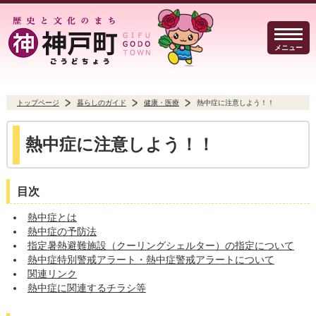
メニュー
トップページ
暮らしのガイド
健康・医療
熱中症に注意しよう！！
暮らしのガイド
イベント・観光
防犯・防災
熱中症に注意しよう！！
目次
熱中症とは
事業者の方へ
行政
よくある質問
熱中症の予防法
指定暑熱避難施設（クーリングシェルター）の指定について
熱中症特別警戒アラート・熱中症警戒アラートについて
関連リンク
熱中症に関連するチラシ等
Select Language
▼
文字サイズ