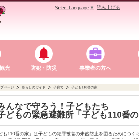
読み上げる
Select Language
▼
観光
防犯・防災
事業者の方へ
ップページ
暮らしのガイド
子育て
子ども110番の家
みんなで守ろう！子どもたち
子どもの緊急避難所「子ども110番
ども110番の家」は子どもの犯罪被害の未然防止を図るためにつく