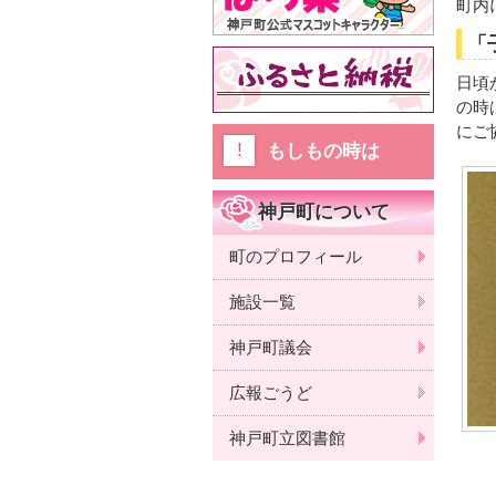
町内
「
日頃
の時
にご
もしもの時は
神戸町について
町のプロフィール
施設一覧
神戸町議会
広報ごうど
神戸町立図書館