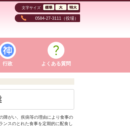
文字サイズ
0584-27-3111
（役場）
行政
よくある質問
業
身の障がい、疾病等の理由により食事の
ランスのとれた食事を定期的に配食し