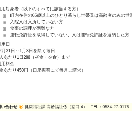
利用対象者（以下のすべてに該当する方）
町内在住の65歳以上のひとり暮らし世帯又は高齢者のみの世
入院又は入所していない方
食事の調理が困難な方
運転免許証を取得していない、又は運転免許証を返納した方
利用日
12月31日～1月3日を除く毎日
1人あたり1日2回（昼食・夕食）まで
利用料金
1食あたり450円（口座振替にて毎月ご請求）
問い合わせ
健康福祉課 高齢福祉係（窓口 4） TEL：0584-27-0175