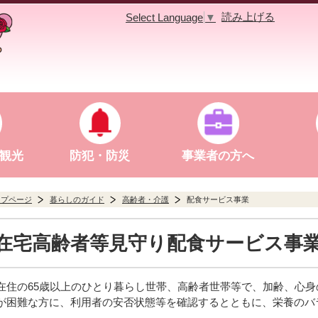
読み上げる
Select Language
▼
観光
防犯・防災
事業者の方へ
ップページ
暮らしのガイド
高齢者・介護
配食サービス事業
在宅高齢者等見守り配食サービス事
在住の65歳以上のひとり暮らし世帯、高齢者世帯等で、加齢、心
が困難な方に、利用者の安否状態等を確認するとともに、栄養のバ
。