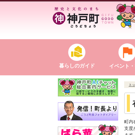
暮らしのガイド
イベント・
ト
町内
支度
ます