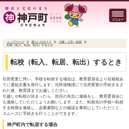
メニュー
トップページ
暮らしのガイド
入園・入学・転校
転校（転入、転居、転出）するとき
暮らしのガイド
イベント・観光
防犯・防災
転校（転入、転居、転出）するとき
住所変更に伴い、学校を転校する場合は、教育委員会より在籍校あ
てに通知文書を発行します。住民保険課にて住所変更の手続きをさ
れた後、教育課までお越しください。
事業者の方へ
行政
よくある質問
引越しや転校が決まったら、担任の先生に連絡をし、教育委員会に
も連絡していただくようお願いします。また、転校先の学校へ転校
する時期を連絡し、必要書類などの確認を事前にしていただくと、
スムーズに手続きを行うことができます。
Select Language
▼
文字サイズ
神戸町内で転居する場合