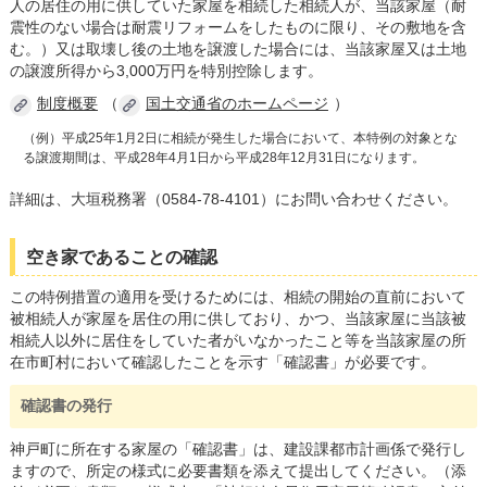
読み上げる
人の居住の用に供していた家屋を相続した相続人が、当該家屋（耐
震性のない場合は耐震リフォームをしたものに限り、その敷地を含
む。）又は取壊し後の土地を譲渡した場合には、当該家屋又は土地
0584-27-3111
の譲渡所得から3,000万円を特別控除します。
制度概要
（
国土交通省のホームページ
）
トップページへ戻る
（例）平成25年1月2日に相続が発生した場合において、本特例の対象とな
る譲渡期間は、平成28年4月1日から平成28年12月31日になります。
詳細は、大垣税務署（0584-78-4101）にお問い合わせください。
空き家であることの確認
この特例措置の適用を受けるためには、相続の開始の直前において
被相続人が家屋を居住の用に供しており、かつ、当該家屋に当該被
相続人以外に居住をしていた者がいなかったこと等を当該家屋の所
在市町村において確認したことを示す「確認書」が必要です。
確認書の発行
神戸町に所在する家屋の「確認書」は、建設課都市計画係で発行し
ますので、所定の様式に必要書類を添えて提出してください。（添