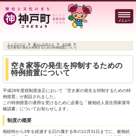
メニュー
トップページ
暮らしのガイド
その他
空き家等の発生を抑制するための特例措置について
暮らしのガイド
イベント・観光
防犯・防災
空き家等の発生を抑制するための
特例措置について
平成28年度税制度改正において「空き家の発生を抑制するための特
事業者の方へ
行政
よくある質問
例措置」が創設されました。
この特例措置の適用を受けるために必要な「被相続人居住用家屋等
確認書」についてお知らせします。
制度の概要
Select Language
▼
文字サイズ
相続時から3年を経過する日の属する年の12月31日までに、被相続