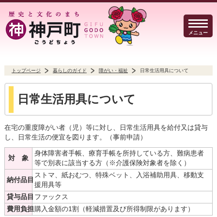
メニュー
トップページ
暮らしのガイド
障がい・福祉
日常生活用具について
暮らしのガイド
イベント・観光
防犯・防災
日常生活用具について
在宅の重度障がい者（児）等に対し、日常生活用具を給付又は貸与
し、日常生活の便宜を図ります。（事前申請）
事業者の方へ
行政
身体障害者手帳、療育手帳を所持している方、難病患者
よくある質問
対 象
等で別表に該当する方（※介護保険対象者を除く）
ストマ、紙おむつ、特殊ベット、入浴補助用具、移動支
納付品目
援用具等
貸与品目
ファックス
Select Language
▼
文字サイズ
費用負担
購入金額の1割（軽減措置及び所得制限があります）