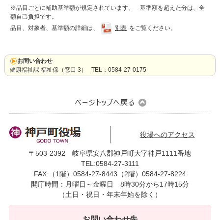
読み上げる
※品目ごとに補助基準額が規定されています。 基準額を超えた分は、全
額自己負担です。
0584-27-3111
品目、対象者、基準額の詳細は、
別表
をご覧ください。
トップページへ戻る
お問い合わせ
健康福祉課 福祉係（窓口 3） TEL：0584-27-0175
役場へのアクセス
〒503-2392 岐阜県安八郡神戸町大字神戸1111番地
TEL:0584-27-3111
FAX:（1階）0584-27-8443（2階）0584-27-8224
開庁時間：月曜日～金曜日 8時30分から17時15分
（土日・祝日・年末年始を除く）
お問い合わせ先