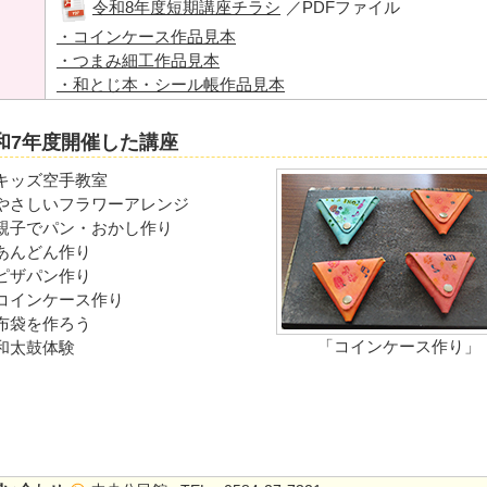
令和8年度短期講座チラシ
／PDFファイル
・コインケース作品見本
・つまみ細工作品見本
・和とじ本・シール帳作品見本
和7年度開催した講座
キッズ空手教室
やさしいフラワーアレンジ
親子でパン・おかし作り
あんどん作り
ピザパン作り
コインケース作り
布袋を作ろう
「コインケース作り」
和太鼓体験