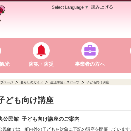
読み上げる
Select Language
▼
観光
防犯・防災
事業者の方へ
ップページ
暮らしのガイド
生涯学習・スポーツ
子ども向け講座
子ども向け講座
央公民館 子ども向け講座のご案内
公民館では、町内外の子どもを対象に下記の講座を開催しています