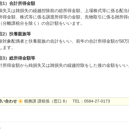
注1）合計所得金額
損失又は雑損失の繰越控除前の総所得金額、上場株式等に係る配当
所得金額、株式等に係る譲渡所得等の金額、先物取引に係る雑所得
（分離課税分を除く）の合計額をいいます。
注2）扶養親族等
除対象配偶者と扶養親族の合計をいい、前年の合計所得金額が58万
します。
注3）総所得金額等
計所得金額から純損失又は雑損失の繰越控除をした後の金額をいい
問い合わせ
税務課 課税係（窓口 8） TEL：0584-27-0173
ー