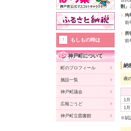
割」
均
前
所
もしもの時は
前
神戸町について
納
町のプロフィール
表
施設一覧
神戸町議会
1
広報ごうど
1
神戸町立図書館
※賦