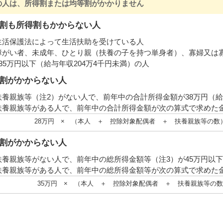
の人は、所得割または均等割がかかりません
割も所得割もかからない人
生活保護法によって生活扶助を受けている人
障がい者、未成年、ひとり親（扶養の子を持つ単身者）、寡婦又は
135万円以下（給与年収204万4千円未満）の人
割がかからない人
扶養親族等（注2）がない人で、前年中の合計所得金額が38万円（給
扶養親族等がある人で、前年中の合計所得金額が次の算式で求めた
28万円 × （本人 ＋ 控除対象配偶者 ＋ 扶養親族等の数） 
割がかからない人
扶養親族等がない人で、前年中の総所得金額等（注3）が45万円以下
扶養親族等がある人で、前年中の総所得金額等が次の算式で求めた
35万円 × （本人 ＋ 控除対象配偶者 ＋ 扶養親族等の数