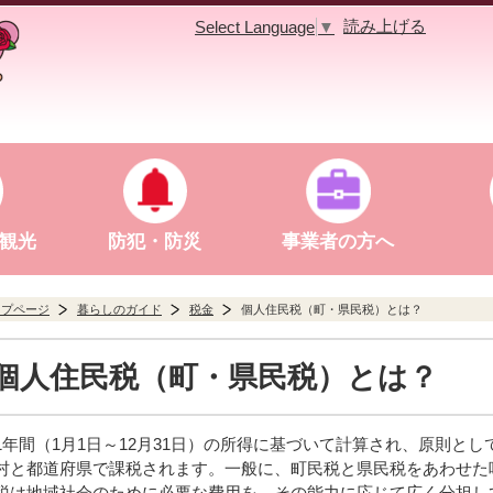
読み上げる
Select Language
▼
観光
防犯・防災
事業者の方へ
ップページ
暮らしのガイド
税金
個人住民税（町・県民税）とは？
個人住民税（町・県民税）とは？
1年間（1月1日～12月31日）の所得に基づいて計算され、原則とし
村と都道府県で課税されます。一般に、町民税と県民税をあわせた
税は地域社会のために必要な費用を、その能力に応じて広く分担し