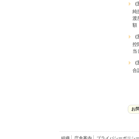
（
純
渡
額
（
控
当
（
合
お
組織
庁舎案内
プライバシーポリシ