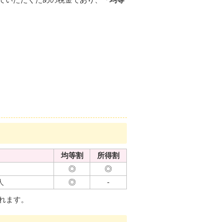
均等割
所得割
◎
◎
人
◎
-
れます。