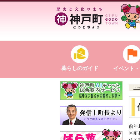
暮らしのガイド
イベント・
ト
前年
区町
住民