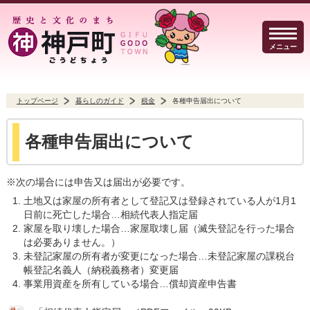
メニュー
トップページ
暮らしのガイド
税金
各種申告届出について
暮らしのガイド
イベント・観光
防犯・防災
各種申告届出について
※次の場合には申告又は届出が必要です。
土地又は家屋の所有者として登記又は登録されている人が1月1
日前に死亡した場合…相続代表人指定届
事業者の方へ
行政
よくある質問
家屋を取り壊した場合…家屋取壊し届（滅失登記を行った場合
は必要ありません。）
未登記家屋の所有者が変更になった場合…未登記家屋の課税台
帳登記名義人（納税義務者）変更届
事業用資産を所有している場合…償却資産申告書
Select Language
▼
文字サイズ