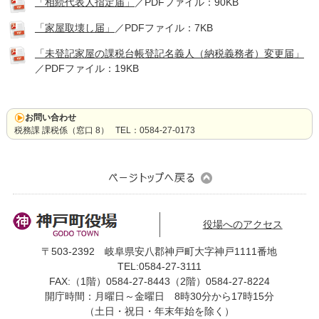
読み上げる
「相続代表人指定届」
／PDFファイル：90KB
「家屋取壊し届」
／PDFファイル：7KB
0584-27-3111
「未登記家屋の課税台帳登記名義人（納税義務者）変更届」
／PDFファイル：19KB
トップページへ戻る
お問い合わせ
税務課 課税係（窓口 8） TEL：0584-27-0173
役場へのアクセス
〒503-2392 岐阜県安八郡神戸町大字神戸1111番地
TEL:0584-27-3111
FAX:（1階）0584-27-8443（2階）0584-27-8224
開庁時間：月曜日～金曜日 8時30分から17時15分
（土日・祝日・年末年始を除く）