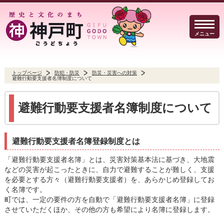
メニュー
トップページ
防犯・防災
防災・災害への対策
避難行動要支援者名簿制度について
暮らしのガイド
イベント・観光
防犯・防災
避難行動要支援者名簿制度について
避難行動要支援者名簿登録制度とは
事業者の方へ
行政
よくある質問
「避難行動要支援者名簿」とは、災害対策基本法に基づき、大地震
などの災害が起こったときに、自力で避難することが難しく、支援
を必要とする方々（避難行動要支援者）を、あらかじめ登録してお
く名簿です。
町では、一定の要件の方を自動で「避難行動要支援者名簿」に登録
Select Language
▼
させていただくほか、その他の方も希望により名簿に登録します。
文字サイズ