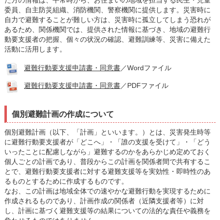
た方の情報は、平常時から、お住まいの地域を担当する民生・児童
委員、自主防災組織、消防機関、警察機関に提供します。災害時に
自力で避難することが難しい方は、災害時に孤立してしまう恐れが
あるため、関係機関では、提供された情報に基づき、地域の避難行
動要支援者の把握、個々の状況の確認、避難訓練等、災害に備えた
活動に活用します。
避難行動要支援申請書・同意書
／Wordファイル
避難行動要支援申請書・同意書
／PDFファイル
個別避難計画の作成について
個別避難計画（以下、「計画」といいます。）とは、災害発生時等
に避難行動要支援者が「どこへ」・「誰の支援を受けて」・「どう
いったことに配慮しながら」避難するのかをあらかじめ定めておく
個人ごとの計画であり、普段からこの計画を関係者間で共有するこ
とで、避難行動要支援者に対する避難支援等を実効性・即時性のあ
るものとするために作成するものです。
なお、この計画は地域全体での速やかな避難行動を実現するために
作成されるものであり、計画作成の関係者（近隣支援者等）に対
し、計画に基づく避難支援等の結果についての法的な責任や義務を