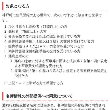
読み上げる
対象となる方
0584-27-3111
神戸町に住民登録のある世帯で、次のいずれかに該当する世帯で
す。
トップページへ戻る
ひとり暮らし高齢者（75歳以上）の方
高齢者（75歳以上）の方
介護保険で要介護３以上の認定を受けている方
身体障害者手帳（１級又は２級）の交付を受けている方
療育手帳（Ａ１又はＡ２）の交付を受けている方
精神障害者保健福祉手帳の交付を受けている方
難病患者の方
難病の患者に対する医療等に関する法律第７条第１項に規定
する医療費支給認定を受けた方
児童福祉法第１９条の３第３項に規定する医療費支給認定を
受けた方
上記１～７に準ずる方で希望する方
名簿情報の外部提供への同意について
避難行動要支援者名簿に登録され、名簿情報の外部提供に同意され