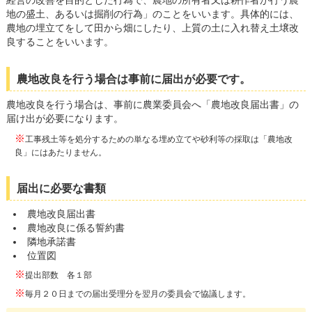
読み上げる
経営の改善を目的とした行為で、農地の所有者又は耕作者が行う農
地の盛土、あるいは掘削の行為」のことをいいます。具体的には、
農地の埋立てをして田から畑にしたり、上質の土に入れ替え土壌改
0584-27-3111
良することをいいます。
トップページへ戻る
農地改良を行う場合は事前に届出が必要です。
農地改良を行う場合は、事前に農業委員会へ「農地改良届出書」の
届け出が必要になります。
※
工事残土等を処分するための単なる埋め立てや砂利等の採取は「農地改
良」にはあたりません。
届出に必要な書類
農地改良届出書
農地改良に係る誓約書
隣地承諾書
位置図
※
提出部数 各１部
※
毎月２０日までの届出受理分を翌月の委員会で協議します。