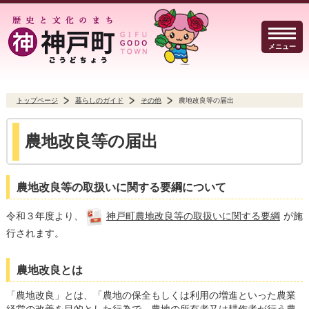
メニュー
トップページ
暮らしのガイド
その他
農地改良等の届出
暮らしのガイド
イベント・観光
防犯・防災
農地改良等の届出
農地改良等の取扱いに関する要綱について
令和３年度より、
神戸町農地改良等の取扱いに関する要綱
が施
事業者の方へ
行政
よくある質問
行されます。
農地改良とは
Select Language
▼
「農地改良」とは、「農地の保全もしくは利用の増進といった農業
文字サイズ