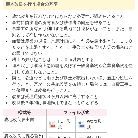
農地改良を行う場合の基準
農地改良を行わなければならない必要性が認められること。
事前に隣接地の所有者及び耕作者の同意を得ること。
事業主の所有又は利用する農地には違反がないこと。また、原
則として不耕作地がないこと。
面積は農業の規模、営農計画に即した必要最小限とし、１，０
００㎡を上限とする。ただし、事業主が農業法人等の場合はこ
の限りではない。
耕土の掘り起こしは、１．５ｍ以内とする。
埋め戻しは環境上悪影響を及ぼす一般廃棄物や産業廃棄物を使
用して施工しないこと。
隣地・公道などに雨水及び耕土が流出しない様、適正な処理を
行うこと。万が一公共施設等を破損した場合には、自費工事に
て修理または改修を行うこと。
改良は受理通知後３ヶ月以内に完了すること。
改良後３年間は農地転用できないものとする。
様式等
ファイル形式
農地改良届出書
PDF形
Word形
式
式
農地改良に係る誓約
PDF形
Word形