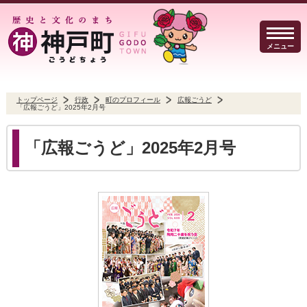
メニュー
トップページ
行政
町のプロフィール
広報ごうど
「広報ごうど」2025年2月号
暮らしのガイド
イベント・観光
防犯・防災
「広報ごうど」2025年2月号
事業者の方へ
行政
よくある質問
Select Language
▼
文字サイズ