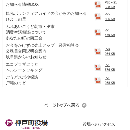
P20～21
お知らせ情報BOX
628 KB
観光ボランティアガイドの会からのお知らせ
P22
ひよしの里
606 KB
ふれあいごうど朝市・夕市
P23
消費生活相談について
479 KB
あなたの町の商工会
お金をかけずに売上アップ 経営相談会
P24
公務員合同説明会案内
954 KB
岐阜県からのお知らせ
エコプラザごうど
P25
ヘルシークッキング
676 KB
ごうどスポ少探訪
P26
戸籍のまど
938 KB
役場へのアクセス