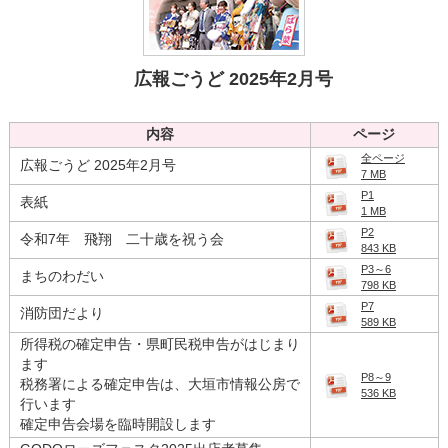
読み上げる
0584-27-3111
広報ごうど 2025年2月号
トップページへ戻る
内容
ページ
全ページ
広報ごうど 2025年2月号
7 MB
P1
表紙
1 MB
P2
令和7年 飛翔 二十歳を祝う会
843 KB
P3～6
まちのわだい
798 KB
P7
消防団だより
589 KB
所得税の確定申告・県町民税申告がはじまり
ます
P8～9
税務署による確定申告は、大垣市情報公房で
536 KB
行います
確定申告会場を臨時開設します