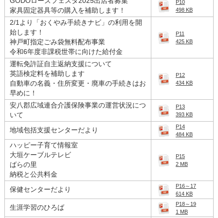
GODOローズフェスタ2025出店者募集
P10
家具固定器具等の購入を補助します！
498 KB
2/1より「おくやみ手続きナビ」の利用を開
始します！
P11
神戸町指定ごみ袋無料配布事業
425 KB
令和6年度非課税世帯に向けた給付金
運転免許証自主返納支援について
英語検定料を補助します
P12
自動車の名義・住所変更・廃車の手続きはお
434 KB
早めに！
安八郡広域連合介護保険事業の運営状況につ
P13
いて
393 KB
P14
地域包括支援センターだより
484 KB
ハッピー子育て情報室
大垣ケーブルテレビ
P15
ばらの里
2 MB
納税と公共料金
P16～17
保健センターだより
614 KB
P18～19
生涯学習のひろば
1 MB