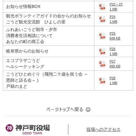
P22～23
お知らせ情報BOX
1 MB
観光ボランティアガイドの会からのお知らせ
P24
ごうど観光交流館 ひよしの里
1 MB
ふれあいごうど朝市・夕市
P25
消費者生活相談について
848 KB
あなたの町の商工会
P26
岐阜県からのお知らせ
1 MB
エコプラザごうど
P27
ヘルシークッキング
895 KB
ごうどひとめぐり（飛翔二十歳を祝う会 ～
P28
恩師と語る会～ )
1 MB
戸籍のまど
役場へのアクセス