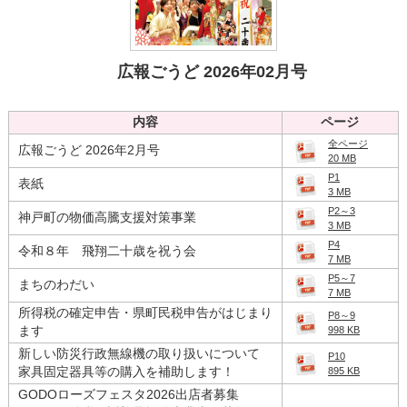
読み上げる
0584-27-3111
広報ごうど 2026年02月号
トップページへ戻る
内容
ページ
全ページ
広報ごうど 2026年2月号
20 MB
P1
表紙
3 MB
P2～3
神戸町の物価高騰支援対策事業
3 MB
P4
令和８年 飛翔二十歳を祝う会
7 MB
P5～7
まちのわだい
7 MB
所得税の確定申告・県町民税申告がはじまり
P8～9
ます
998 KB
新しい防災行政無線機の取り扱いについて
P10
家具固定器具等の購入を補助します！
895 KB
GODOローズフェスタ2026出店者募集