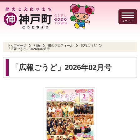
メニュー
トップページ
行政
町のプロフィール
広報ごうど
「広報ごうど」2026年02月号
暮らしのガイド
イベント・観光
防犯・防災
「広報ごうど」2026年02月号
事業者の方へ
行政
よくある質問
Select Language
▼
文字サイズ