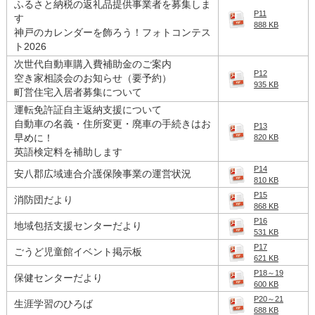
ふるさと納税の返礼品提供事業者を募集しま
P11
す
888 KB
神戸のカレンダーを飾ろう！フォトコンテス
ト2026
次世代自動車購入費補助金のご案内
P12
空き家相談会のお知らせ（要予約）
935 KB
町営住宅入居者募集について
運転免許証自主返納支援について
自動車の名義・住所変更・廃車の手続きはお
P13
早めに！
820 KB
英語検定料を補助します
P14
安八郡広域連合介護保険事業の運営状況
810 KB
P15
消防団だより
868 KB
P16
地域包括支援センターだより
531 KB
P17
ごうど児童館イベント掲示板
621 KB
P18～19
保健センターだより
600 KB
P20～21
生涯学習のひろば
688 KB