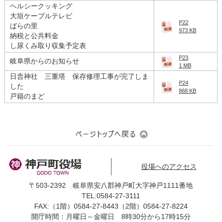
ヘルシークッキング
大垣ケーブルテレビ
P22
ばらの里
973 KB
納税と公共料金
し尿くみ取り収集予定表
P23
岐阜県からのお知らせ
1 MB
日𠮷神社 三重塔 保存修理工事が完了しま
P24
した
868 KB
戸籍のまど
役場へのアクセス
〒503-2392 岐阜県安八郡神戸町大字神戸1111番地
TEL:0584-27-3111
FAX:（1階）0584-27-8443（2階）0584-27-8224
開庁時間：月曜日～金曜日 8時30分から17時15分