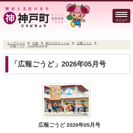
メニュー
トップページ
行政
町のプロフィール
広報ごうど
「広報ごうど」2026年05月号
暮らしのガイド
イベント・観光
防犯・防災
「広報ごうど」2026年05月号
事業者の方へ
行政
よくある質問
広報ごうど 2026年05月号
Select Language
▼
文字サイズ