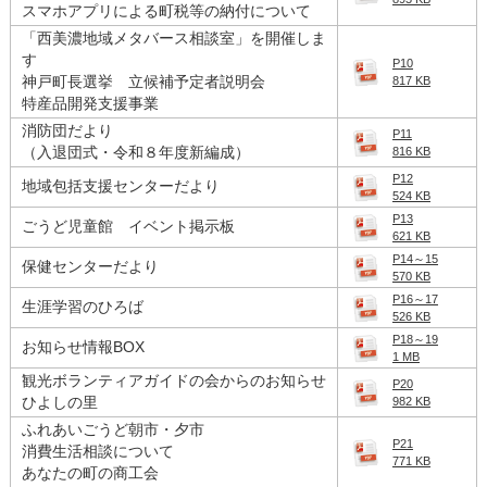
スマホアプリによる町税等の納付について
「西美濃地域メタバース相談室」を開催しま
す
P10
神戸町長選挙 立候補予定者説明会
817 KB
特産品開発支援事業
消防団だより
P11
（入退団式・令和８年度新編成）
816 KB
P12
地域包括支援センターだより
524 KB
P13
ごうど児童館 イベント掲示板
621 KB
P14～15
保健センターだより
570 KB
P16～17
生涯学習のひろば
526 KB
P18～19
お知らせ情報BOX
1 MB
観光ボランティアガイドの会からのお知らせ
P20
ひよしの里
982 KB
ふれあいごうど朝市・夕市
P21
消費生活相談について
771 KB
あなたの町の商工会