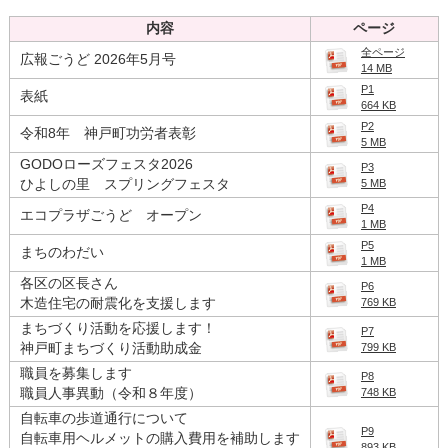
読み上げる
内容
ページ
0584-27-3111
全ページ
広報ごうど 2026年5月号
14 MB
P1
表紙
トップページへ戻る
664 KB
P2
令和8年 神戸町功労者表彰
5 MB
GODOローズフェスタ2026
P3
ひよしの里 スプリングフェスタ
5 MB
P4
エコプラザごうど オープン
1 MB
P5
まちのわだい
1 MB
各区の区長さん
P6
木造住宅の耐震化を支援します
769 KB
まちづくり活動を応援します！
P7
神戸町まちづくり活動助成金
799 KB
職員を募集します
P8
職員人事異動（令和８年度）
748 KB
自転車の歩道通行について
P9
自転車用ヘルメットの購入費用を補助します
893 KB