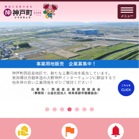
メニュー
暮らしのガイド
防犯・防災
イベント・観光
事業者の方へ
行政
よくある質問
Select Language
▼
文字サイズ
読み上げる
google翻訳機能を使用しているため、他言語に変換する際、地名等が異
なる単語に変換される場合があります。