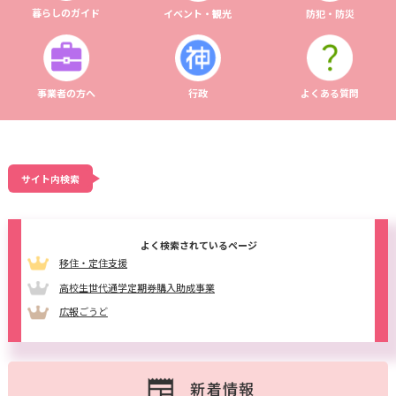
暮らしのガイド
イベント・観光
防犯・防災
0584-27-3111
事業者の方へ
行政
よくある質問
サイト内検索
よく検索されているページ
移住・定住支援
高校生世代通学定期券購入助成事業
広報ごうど
新着情報