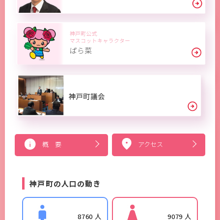
概 要
アクセス
神戸町の人口の動き
8760 人
9079 人