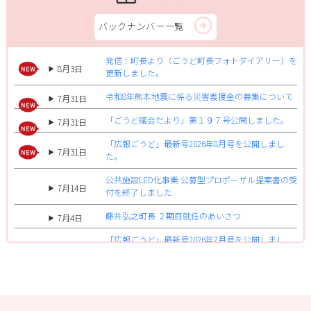
バックナンバー一覧
発信！町長より（ごうど町長フォトダイアリー）を
8月3日
更新しました。
令和8年熊本地震に係る災害義援金の募集について
7月31日
「ごうど議会だより」第１９７号公開しました。
7月31日
「広報ごうど」最新号2026年8月号を公開しまし
7月31日
た。
公共施設LED化事業 公募型プロポーザル提案書の受
7月14日
付を終了しました
藤井弘之町長 ２期目就任のあいさつ
7月4日
「広報ごうど」最新号2026年7月号を公開しまし
6月30日
た。
屋外広告物講習会の開催について
6月1日
家庭ごみガイドブックを公開しました！
6月1日